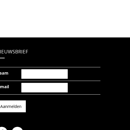
IEUWSBRIEF
aam
-mail