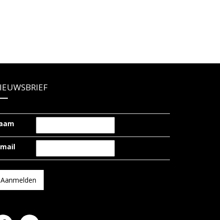
IEUWSBRIEF
aam
-mail