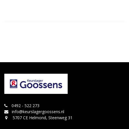
0492 - 522 273
info@keurslagergoossens.nl
5707 CE Helmond, Steenweg 31