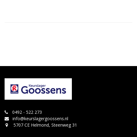
0492 - 522 273
info@keurslagergoossens.nl
5707 CE Helmond, Steenweg 31