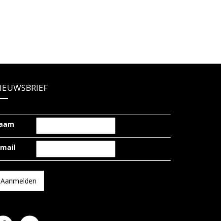
IEUWSBRIEF
aam
-mail