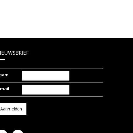
IEUWSBRIEF
aam
-mail