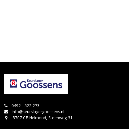
0492 - 522 273
info@keurslagergoossens.nl
5707 CE Helmond, Steenweg 31