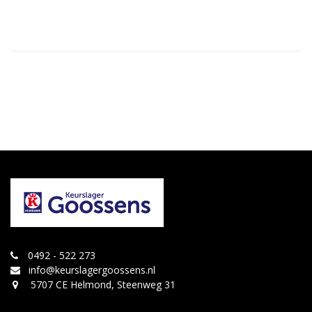
0492 - 522 273
info@keurslagergoossens.nl
5707 CE Helmond, Steenweg 31