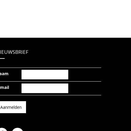
IEUWSBRIEF
aam
-mail