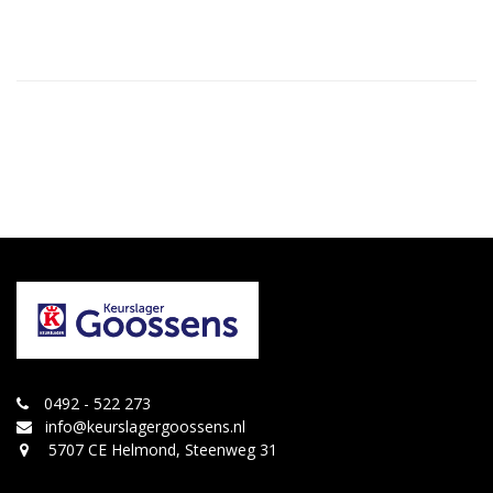
0492 - 522 273
info@keurslagergoossens.nl
5707 CE Helmond, Steenweg 31