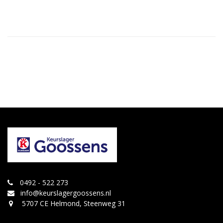
0492 - 522 273
info@keurslagergoossens.nl
5707 CE Helmond, Steenweg 31