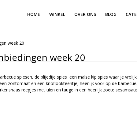
HOME
WINKEL
OVER ONS
BLOG
CATE
ngen week 20
nbiedingen week 20
becue spiesen, de blijedije spies een malse kip spies waar je vrolij
 een zontomaat en een knoflookteentje, heerlijk voor op de barbecue
rkenshaas reepjes met uien en tauge in een heerlijk zoete sesamsau