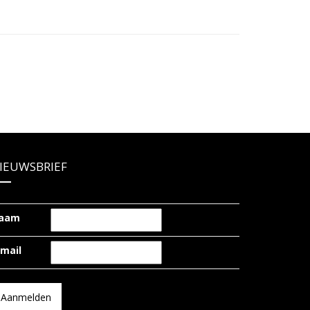
IEUWSBRIEF
aam
-mail