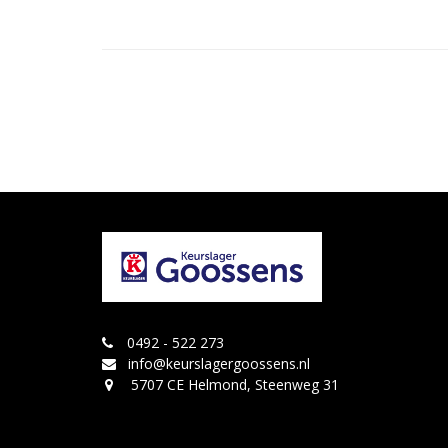
0492 - 522 273
info@keurslagergoossens.nl
5707 CE Helmond, Steenweg 31