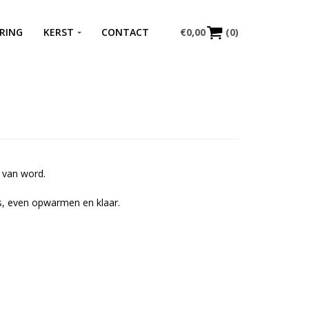
RING
KERST
CONTACT
€
0,00
(0)
k van word.
.
s, even opwarmen en klaar.