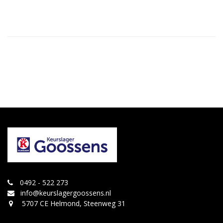
0492 - 522 273
info@keurslagergoossens.nl
5707 CE Helmond, Steenweg 31