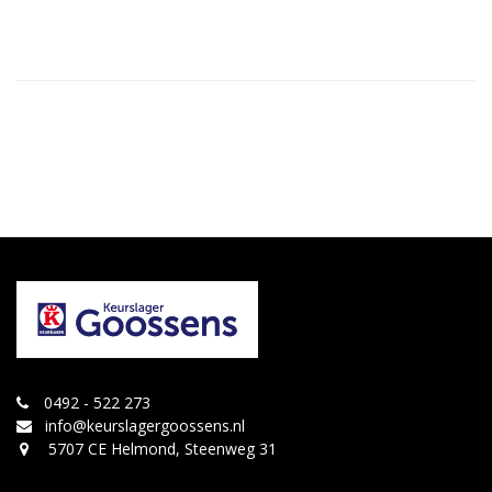
0492 - 522 273
info@keurslagergoossens.nl
5707 CE Helmond, Steenweg 31