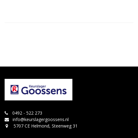
0492 - 522 273
info@keurslagergoossens.nl
5707 CE Helmond, Steenweg 31