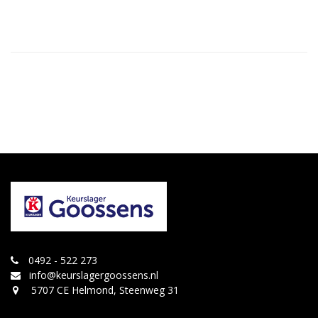
0492 - 522 273
info@keurslagergoossens.nl
5707 CE Helmond, Steenweg 31