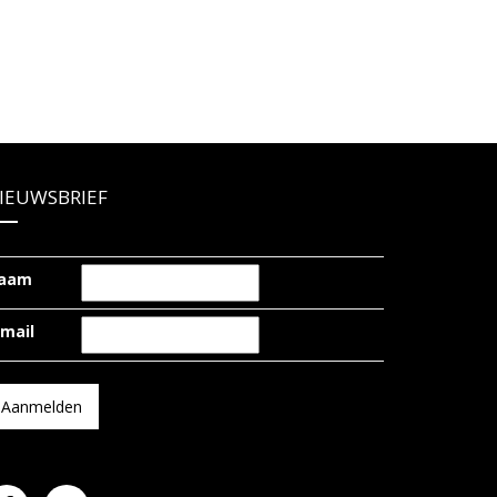
IEUWSBRIEF
aam
-mail