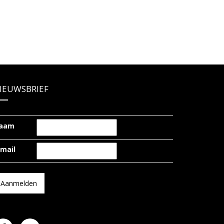
IEUWSBRIEF
aam
-mail