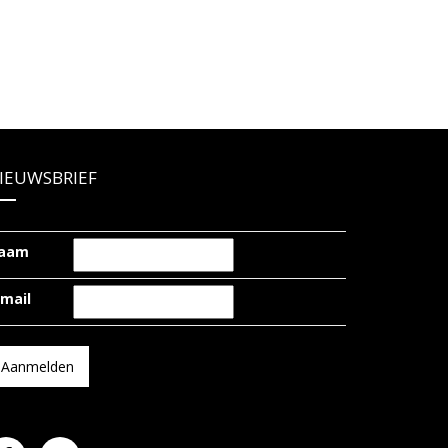
IEUWSBRIEF
aam
-mail