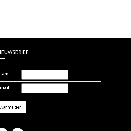
IEUWSBRIEF
aam
-mail