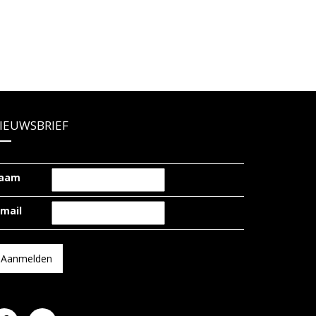
IEUWSBRIEF
aam
-mail