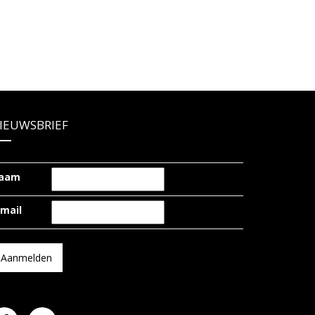
IEUWSBRIEF
aam
-mail