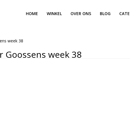
HOME
WINKEL
OVER ONS
BLOG
CATE
sens week 38
r Goossens week 38