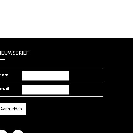
IEUWSBRIEF
aam
-mail