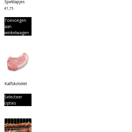
Speklapjes
€
1,75
Toevoegen
aan
winkelwagen
Kalfskotelet
Selecteer
opties