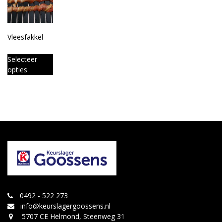
Vleesfakkel
Selecteer
opties
0492 - 522 273
info@keurslagergoossens.nl
5707 CE Helmond, Steenweg 31