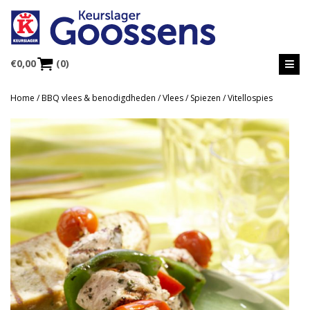
€
0,00
(0)
Home
/
BBQ vlees & benodigdheden
/
Vlees / Spiezen
/ Vitellospies