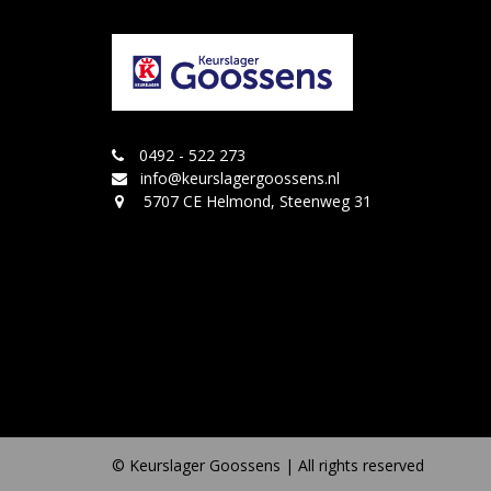
0492 - 522 273
info@keurslagergoossens.nl
5707 CE Helmond, Steenweg 31
© Keurslager Goossens | All rights reserved