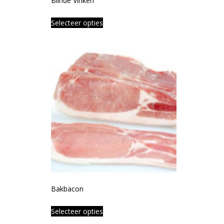
Blinde Vinken
Selecteer opties
Bakbacon
Selecteer opties