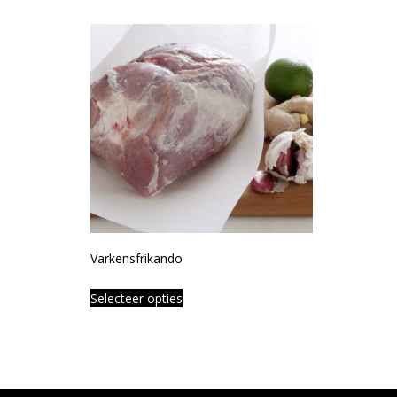
Varkensfrikando
Selecteer opties