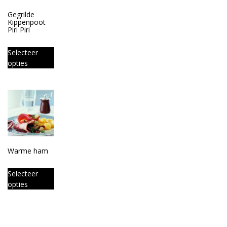
Gegrilde
Kippenpoot
Piri Piri
Selecteer
opties
Warme ham
Selecteer
opties