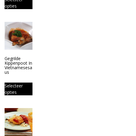
opties
Gegrilde
Kippenpoot In
Vietnamesesa
us
Selecteer
opties