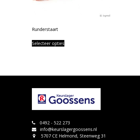
Runderstaart
Selecteer opties
0492 - 522 273
info@keurslagergoossens.nl
5707 CE Helmond, Steenweg 31