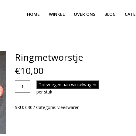
HOME
WINKEL
OVER ONS
BLOG
CATE
Ringmetworstje
€
10,00
Toevoegen aan winkelwagen
per stuk
SKU:
0302
Categorie:
vleeswaren