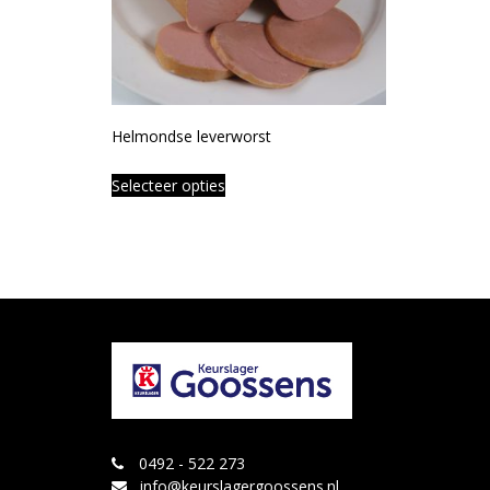
Helmondse leverworst
Selecteer opties
0492 - 522 273
info@keurslagergoossens.nl