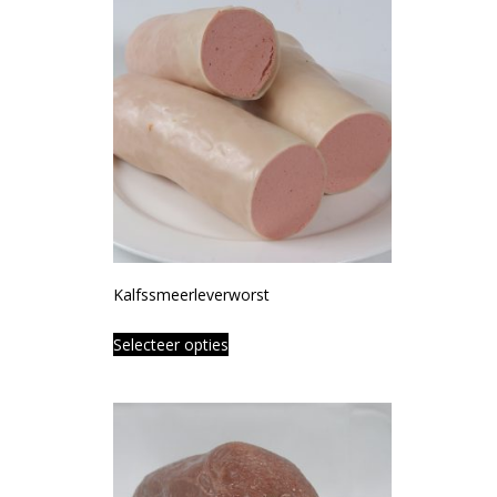
Kalfssmeerleverworst
Selecteer opties