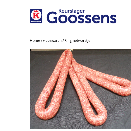
Home
/
vleeswaren
/ Ringmetworstje