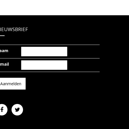
IEUWSBRIEF
aam
-mail