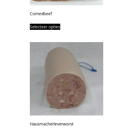
Cornedbeef
Selecteer opties
Hausmacherleverworst