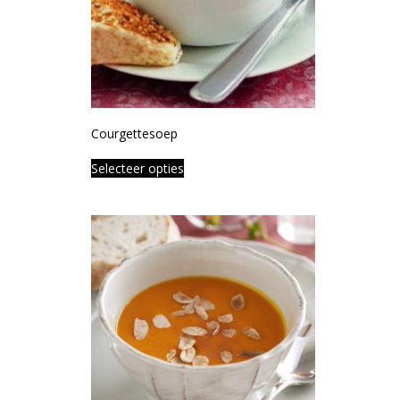
Courgettesoep
Selecteer opties