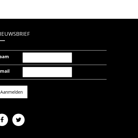
IEUWSBRIEF
aam
-mail