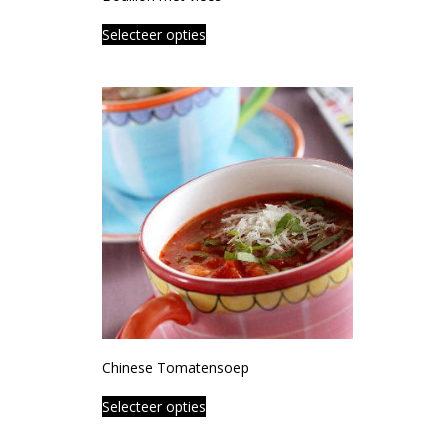
Selecteer opties
Chinese Tomatensoep
Selecteer opties