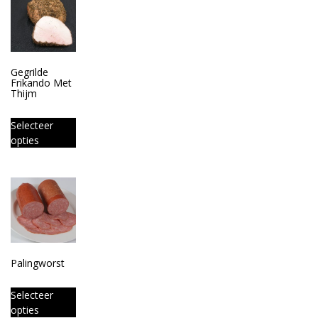
Gegrilde
Frikando Met
Thijm
Selecteer
opties
Palingworst
Selecteer
opties