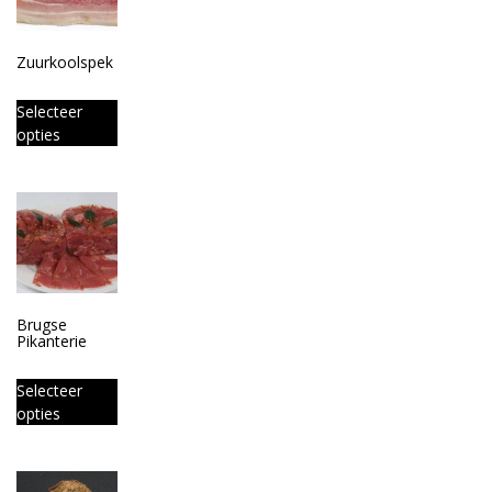
Zuurkoolspek
Selecteer
opties
Brugse
Pikanterie
Selecteer
opties