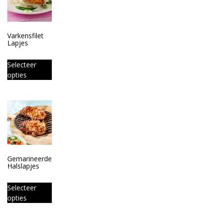
Varkensfilet
Lapjes
Selecteer
opties
Gemarineerde
Halslapjes
Selecteer
opties