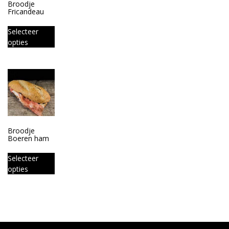
Broodje
Fricandeau
Selecteer
opties
Broodje
Boeren ham
Selecteer
opties