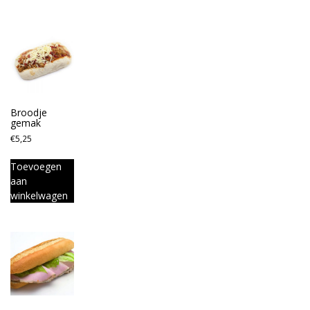
Broodje
gemak
€
5,25
Toevoegen
aan
winkelwagen