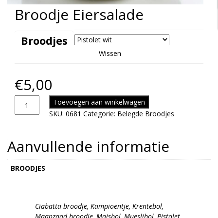
Broodje Eiersalade
Broodjes
Wissen
€
5,00
Toevoegen aan winkelwagen
SKU:
0681
Categorie:
Belegde Broodjes
Aanvullende informatie
BROODJES
Ciabatta broodje, Kampioentje, Krentebol,
Maanzaad broodje, Maisbol, Mueslibol, Pistolet