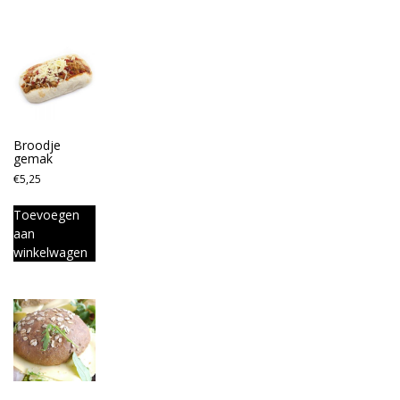
Broodje
gemak
€
5,25
Toevoegen
aan
winkelwagen