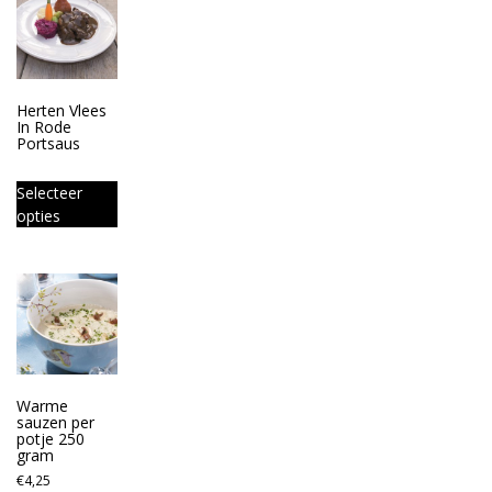
Herten Vlees
In Rode
Portsaus
Selecteer
opties
Warme
sauzen per
potje 250
gram
€
4,25