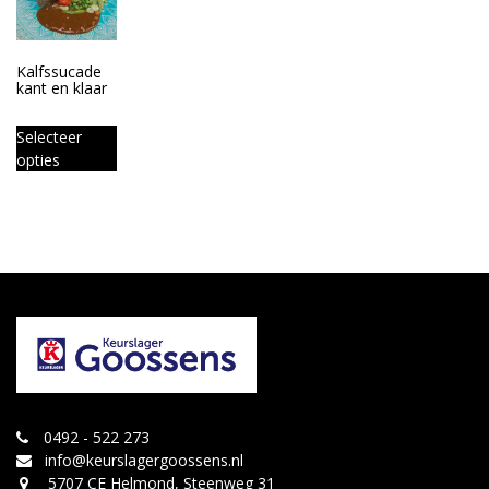
Kalfssucade
kant en klaar
Selecteer
opties
0492 - 522 273
info@keurslagergoossens.nl
5707 CE Helmond, Steenweg 31