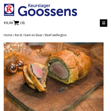
€
0,00
(0)
Home
/
Kerst
/
Kant en klaar
/ Beef wellington