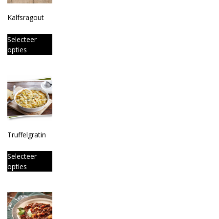
Kalfsragout
Selecteer
opties
Truffelgratin
Selecteer
opties