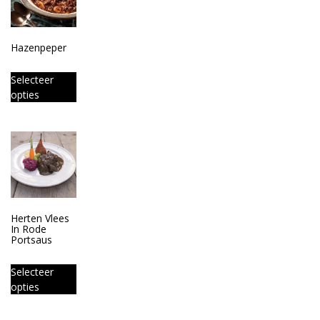
Hazenpeper
Selecteer
opties
Herten Vlees
In Rode
Portsaus
Selecteer
opties