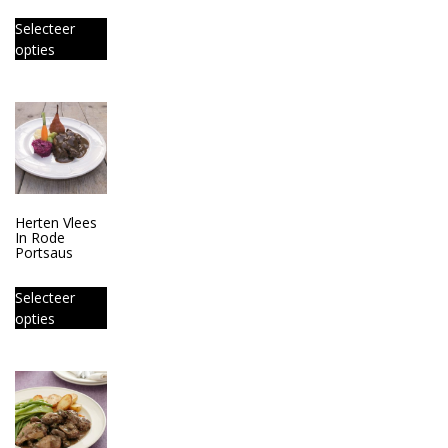
Selecteer
opties
Herten Vlees
In Rode
Portsaus
Selecteer
opties