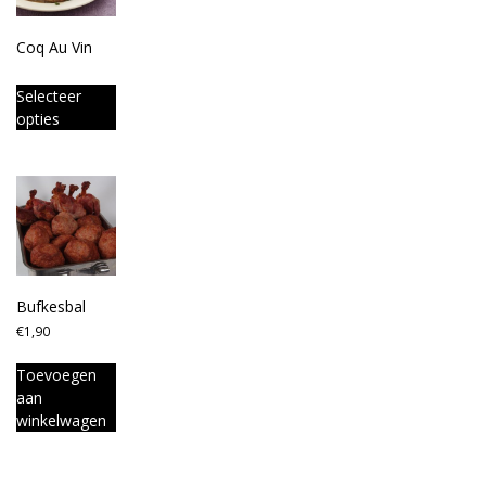
Coq Au Vin
Selecteer
opties
Bufkesbal
€
1,90
Toevoegen
aan
winkelwagen