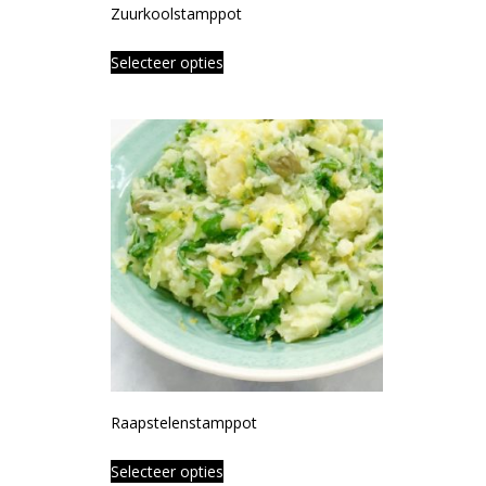
Zuurkoolstamppot
Selecteer opties
Raapstelenstamppot
Selecteer opties