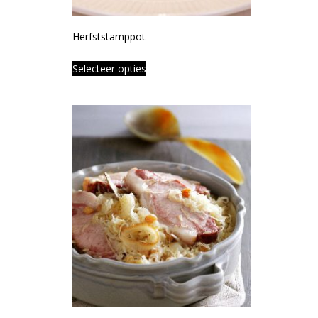
Herfststamppot
Selecteer opties