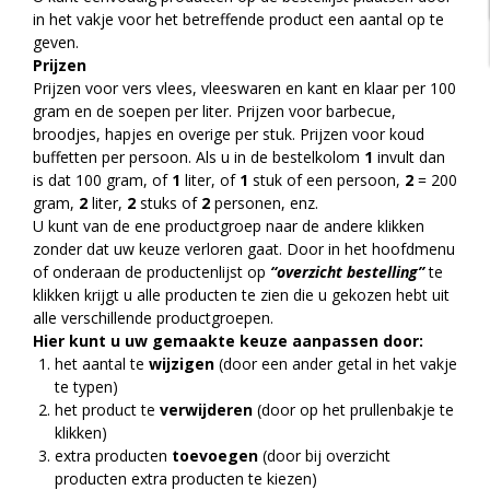
in het vakje voor het betreffende product een aantal op te
geven.
Prijzen
Prijzen voor vers vlees, vleeswaren en kant en klaar per 100
gram en de soepen per liter. Prijzen voor barbecue,
broodjes, hapjes en overige per stuk. Prijzen voor koud
buffetten per persoon. Als u in de bestelkolom
1
invult dan
is dat 100 gram, of
1
liter, of
1
stuk of een persoon,
2
= 200
gram,
2
liter,
2
stuks of
2
personen, enz.
U kunt van de ene productgroep naar de andere klikken
zonder dat uw keuze verloren gaat. Door in het hoofdmenu
of onderaan de productenlijst op
“overzicht bestelling”
te
klikken krijgt u alle producten te zien die u gekozen hebt uit
alle verschillende productgroepen.
Hier kunt u uw gemaakte keuze aanpassen door:
het aantal te
wijzigen
(door een ander getal in het vakje
te typen)
het product te
verwijderen
(door op het prullenbakje te
klikken)
extra producten
toevoegen
(door bij overzicht
producten extra producten te kiezen)