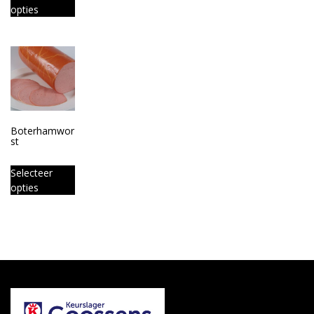
opties
Boterhamwor
st
Selecteer
opties