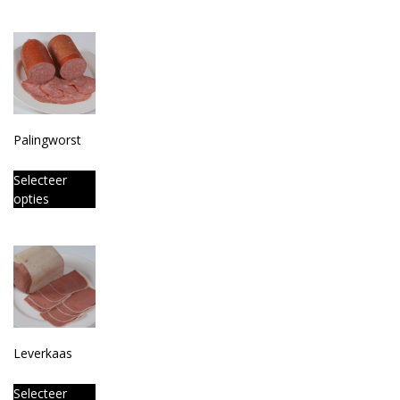
Palingworst
Selecteer
opties
Leverkaas
Selecteer