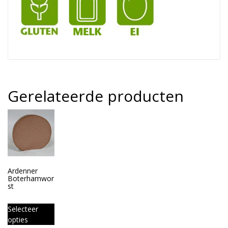
Gerelateerde producten
Ardenner
Boterhamwor
st
Selecteer
opties