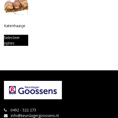
Katenhaasje
Selecteer
opties
0492 - 522 273
info@keurslagergoossens.nl