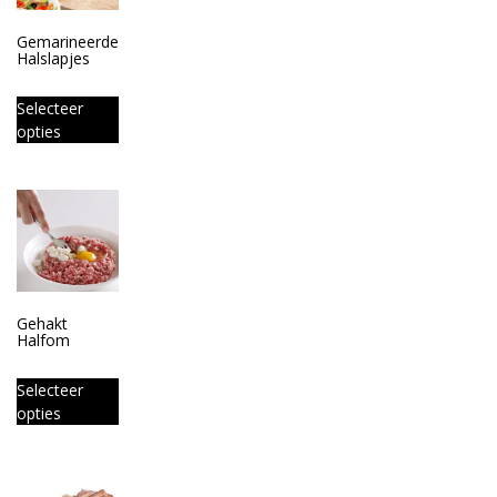
Gemarineerde
Halslapjes
Selecteer
opties
Gehakt
Halfom
Selecteer
opties