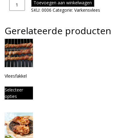
Toevoegen aan winkelwagen
SKU:
0006
Categorie:
Varkensvlees
Gerelateerde producten
Vleesfakkel
Selecteer
opties