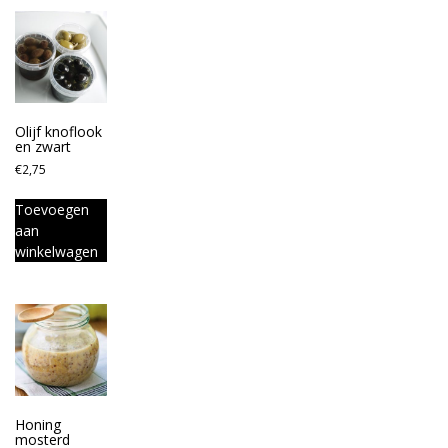
Olijf knoflook
en zwart
€
2,75
Toevoegen
aan
winkelwagen
Honing
mosterd