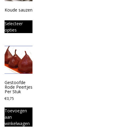
Koude sauzen
Selecteer
opties
Gestoofde
Rode Peertjes
Per Stuk
€
0,75
Toevoegen
aan
winkelwagen