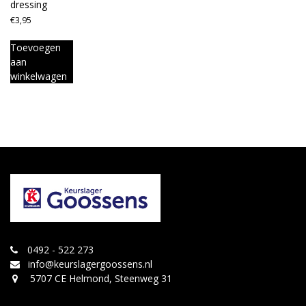
dressing
€
3,95
Toevoegen
aan
winkelwagen
0492 - 522 273
info@keurslagergoossens.nl
5707 CE Helmond, Steenweg 31