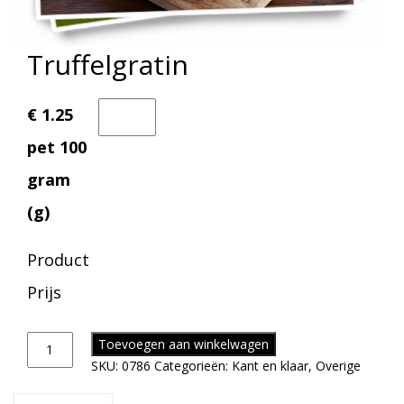
Truffelgratin
€ 1.25
pet 100
gram
(g)
Product
Prijs
Toevoegen aan winkelwagen
SKU:
0786
Categorieën:
Kant en klaar
,
Overige