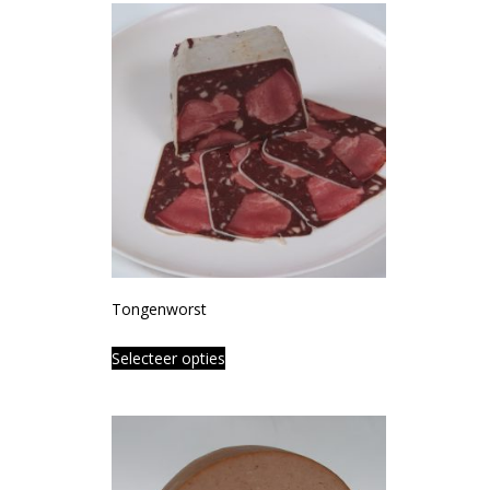
Tongenworst
Selecteer opties