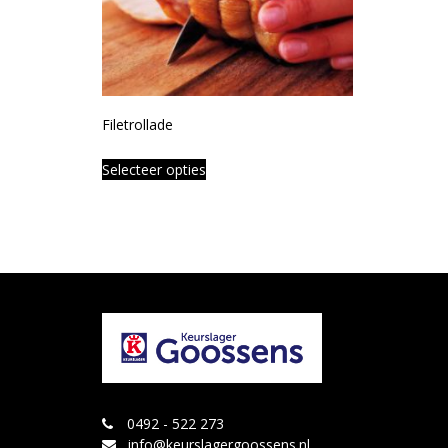
Filetrollade
Selecteer opties
0492 - 522 273
info@keurslagergoossens.nl