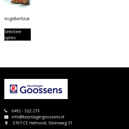
Kogelbiefstuk
Selecteer
opties
0492 - 522 273
info@keurslagergoossens.nl
5707 CE Helmond, Steenweg 31