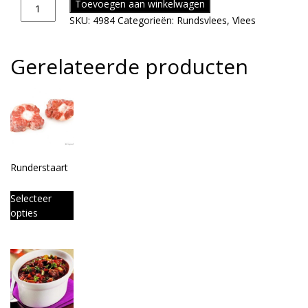
Toevoegen aan winkelwagen
SKU:
4984
Categorieën:
Rundsvlees
,
Vlees
Gerelateerde producten
Runderstaart
Selecteer
opties