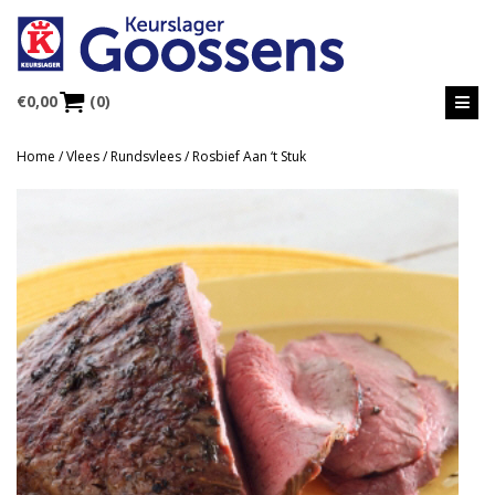
€
0,00
(0)
Home
/
Vlees
/
Rundsvlees
/ Rosbief Aan ‘t Stuk