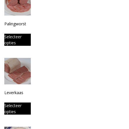
Palingworst
Selecteer
opties
Leverkaas
Selecteer
opties