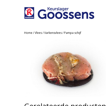
Home
/
Vlees
/
Varkensvlees
/ Pampa schijf
Gerelateerde producten