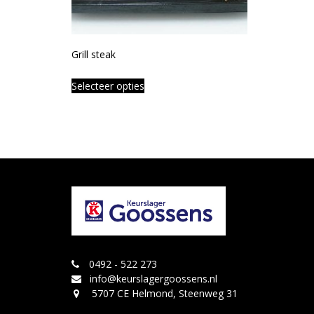
Grill steak
Selecteer opties
0492 - 522 273
info@keurslagergoossens.nl
5707 CE Helmond, Steenweg 31