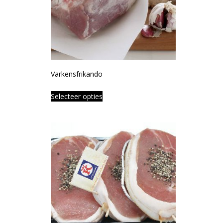
Varkensfrikando
Selecteer opties