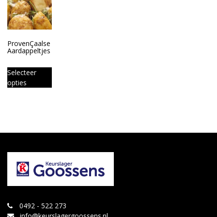
ProvenÇaalse
Aardappeltjes
Selecteer
opties
0492 - 522 273
info@keurslagergoossens.nl