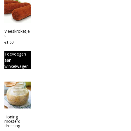
Vleeskroketje
s
€
1,60
Toevoegen
aan
winkelwagen
Honing
mosterd
dressing