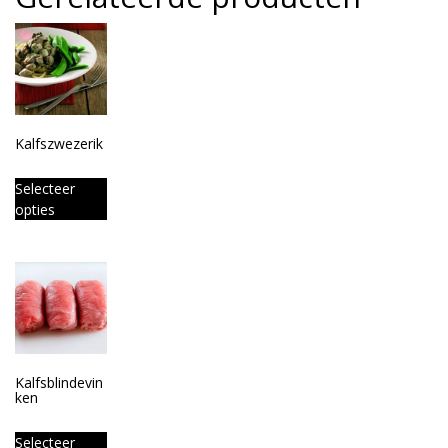
Kalfszwezerik
Selecteer
opties
Kalfsblindevin
ken
Selecteer