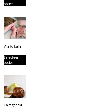
opties
Vitello kalfs
Selecteer
opties
Kalfsgehakt