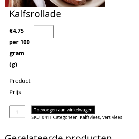
Kalfsrollade
€4.75
per 100
gram
(g)
Product
Prijs
Toevoegen aan winkelwagen
SKU:
0411
Categorieën:
Kalfsvlees
,
vers vlees
Gerelateerde producten