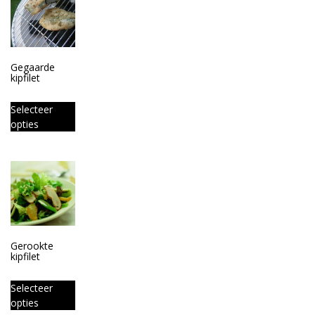
Gegaarde
kipfilet
Selecteer
opties
Gerookte
kipfilet
Selecteer
opties