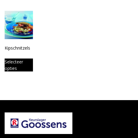
Kipschnitzels
Selecteer
opties